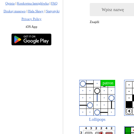
Opinia
|
Konkretna łamigłówka
|
FAQ
Wpisz nazwę
Drukuj masowo
|
Hala Sławy
|
Statystyki
Privacy Policy
Znajdź
iOS App
Lollipops