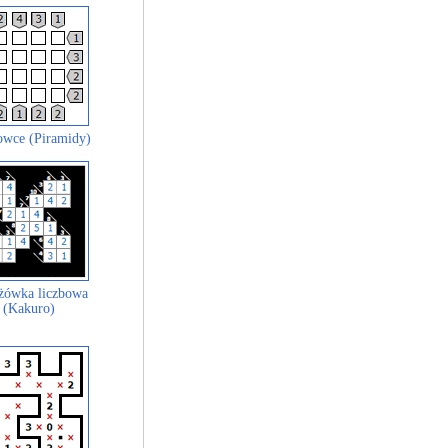
wce (Piramidy)
żówka liczbowa
(Kakuro)