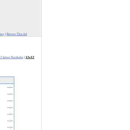
amy
|
Report This Ad
2 łatwa Nurikabe
|
12x12
--:--
--:--
--:--
--:--
--:--
--:--
--:--