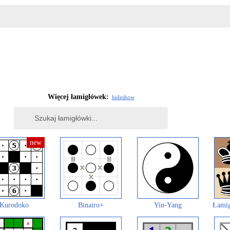
Więcej łamigłówek:
hide
show
Kurodoko
Binairo+
Yin-Yang
Łamig