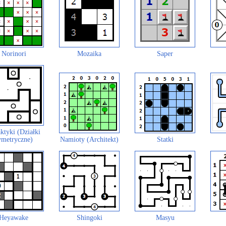
Norinori
Mozaika
Saper
ktyki (Działki
ymetryczne)
Namioty (Architekt)
Statki
Heyawake
Shingoki
Masyu