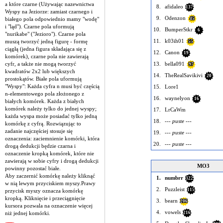
a które czarne (Używając nazewnictwa
8.
afidaleo
137
Wyspy na Jeziorze: zamiast czarnego i
9.
Odenzon
białego pola odpowiednio mamy "wodę"
45
i "ląd"). Czarne pola uformują
10.
BumperStkr
6
"nurikabe" ("Jezioro"). Czarne pola
11.
k03ih01
muszą tworzyć jedną figurę - formę
55
ciągłą (jedna figura składająca się z
12.
Canon
19
komórek), czarne pola nie zawierają
cyfr, a także nie mogą tworzyć
13.
bella091
97
kwadratów 2x2 lub większych
14.
TheRealSavikivi
20
prostokątów. Białe pola uformują
"Wyspy": Każda cyfra n musi być częścią
15.
Lore1
n-elementowego pola złożonego z
16.
waynelyon
16
białych komórek. Każda z białych
komórek należy tylko do jednej wyspy;
17.
LrCaWm
każda wyspa może posiadać tylko jedną
18.
--- puste ---
komórkę z cyfrą. Rozwiązując to
zadanie najczęściej stosuje się
19.
--- puste ---
oznaczenia: zaciemnienie komórki, która
20.
--- puste ---
drogą dedukcji będzie czarna i
oznaczenie kropką komórek, które nie
zawierają w sobie cyfry i drogą dedukcji
MO3
powinny pozostać białe.
Aby zaczernić komórkę należy kliknąć
1.
numbrr
322
w nią lewym przyciskiem myszy.Prawy
2.
Puzzleist
115
przycisk myszy oznacza komórkę
kropką. Kliknięcie i przeciągnięcie
3.
bearn
206
kursora pozwala na oznaczenie więcej
4.
vowels
niż jednej komórki.
216