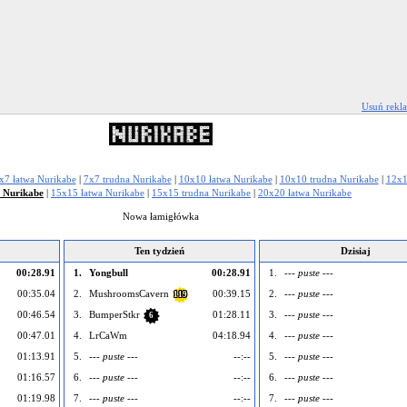
Usuń rekl
x7 łatwa Nurikabe
|
7x7 trudna Nurikabe
|
10x10 łatwa Nurikabe
|
10x10 trudna Nurikabe
|
12x1
 Nurikabe
|
15x15 łatwa Nurikabe
|
15x15 trudna Nurikabe
|
20x20 łatwa Nurikabe
Nowa łamigłówka
Ten tydzień
Dzisiaj
00:28.91
1.
Yongbull
00:28.91
1.
--- puste ---
00:35.04
2.
MushroomsCavern
00:39.15
2.
--- puste ---
119
00:46.54
3.
BumperStkr
01:28.11
3.
--- puste ---
6
00:47.01
4.
LrCaWm
04:18.94
4.
--- puste ---
01:13.91
5.
--- puste ---
--:--
5.
--- puste ---
01:16.57
6.
--- puste ---
--:--
6.
--- puste ---
01:19.98
7.
--- puste ---
--:--
7.
--- puste ---