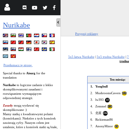
Nurikabe
Przypnij reklamy
5x5 łatwa Nurikabe
|
5x5 trudna Nurikabe
|
7
trudna
Przetłumacz tę stronę.
Special thanks to
Aisurg
for the
translation
Ten miesiąc
Nurikabe
to logiczne zadanie z lekko
1.
Yongbull
skomplikowanymi zasadami i
2.
MushroomsCavern
rozwiązaniem wymagającym
119
odpowiedniej strategii.
3.
lw393
18
Zasady
mogą wydawać się
4.
Zemmel
154
skomplikowane :)
5.
北笙
104
Mamy siatkę z kwadratowymi polami
(komórkami). Niektóre z tych komórek
6.
Rickieman86
zawierają cyfry. Naszym celem jest
7.
AnonyMinor
89
ustalenie, które z komórek siatki są białe,