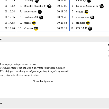
00:15.89
5.
haramey
00:16.88
5.
haramey
239
239
00:16.12
6.
Douglas Shamlin Jr.
00:17.00
6.
Douglas Shamlin Jr.
722
722
00:16.24
7.
anonymous
00:19.38
7.
miggy
10
168
00:17.55
8.
mediteran13
00:20.45
8.
anonymous
54
10
00:17.85
9.
miggy
00:20.88
9.
sfumato
168
168
00:19.20
10.
sfumato
00:21.11
10.
COlDAiR
168
73
rs
3 następujących po sobie czasów.
kolejnych czasów ignorująca najwyższą i najniższą wartość.
12 kolejnych czasów ignorująca najwyższą i najniższą wartość.
na, aby móc śledzić swoje średnie.
Nowa łamigłówka