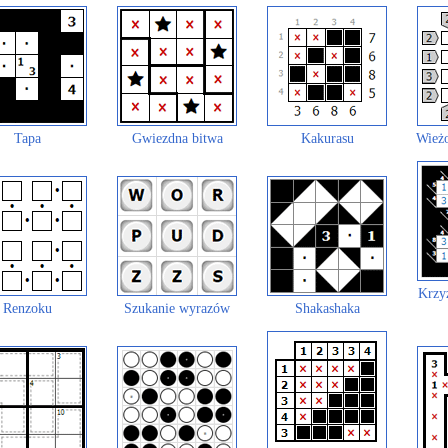
Tapa
Gwiezdna bitwa
Kakurasu
Wieżo
Krzy
Renzoku
Szukanie wyrazów
Shakashaka