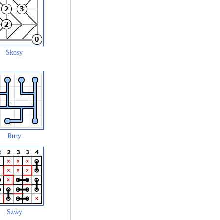
Skosy
Rury
Szwy