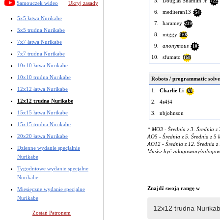
5.
Douglas Shamlin Jr.
722
Samouczek wideo
Ukryj zasady
6.
mediteran13
54
5x5 łatwa Nurikabe
7.
haramey
239
5x5 trudna Nurikabe
8.
miggy
168
7x7 łatwa Nurikabe
9.
anonymous
10
7x7 trudna Nurikabe
10.
sfumato
168
10x10 łatwa Nurikabe
10x10 trudna Nurikabe
Robots / programmatic solve
12x12 łatwa Nurikabe
1.
Charlie Li
61
12x12 trudna Nurikabe
2.
4s4f4
15x15 łatwa Nurikabe
3.
nbjohnson
15x15 trudna Nurikabe
* MO3 - Średnia z 3. Średnia z 
20x20 łatwa Nurikabe
AO5 - Średnia z 5. Średnia z 5 
AO12 - Średnia z 12. Średnia z 
Dzienne wydanie specjalnie
Musisz być zalogowany/zalogowa
Nurikabe
Tygodniowe wydanie specjalne
Nurikabe
Znajdź swoją rangę w
Miesięczne wydanie specjalne
Nurikabe
Zostań Patronem