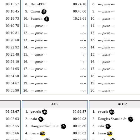
00:15.57
8.
Daniel993
00:24.10
8.
--- puste ---
00:18.45
9.
Canon
00:48.00
9.
--- puste ---
19
00:18.73
10.
Sumedh
16:29.61
10.
--- puste ---
9
00:19.78
11.
--- puste ---
--:--
11.
--- puste ---
00:19.81
12.
--- puste ---
--:--
12.
--- puste ---
00:20.68
13.
--- puste ---
--:--
13.
--- puste ---
00:22.92
14.
--- puste ---
--:--
14.
--- puste ---
00:23.48
15.
--- puste ---
--:--
15.
--- puste ---
00:24.10
16.
--- puste ---
--:--
16.
--- puste ---
00:24.95
17.
--- puste ---
--:--
17.
--- puste ---
00:34.50
18.
--- puste ---
--:--
18.
--- puste ---
00:34.67
19.
--- puste ---
--:--
19.
--- puste ---
00:35.90
20.
--- puste ---
--:--
20.
--- puste ---
AO5
AO12
00:02.67
1.
vowels
00:02.87
1.
vowels
216
216
00:02.93
2.
nabi
00:02.93
2.
Douglas Shamlin Jr.
92
722
00:03.55
3.
Douglas Shamlin Jr.
00:03.80
3.
nabi
722
92
00:03.66
4.
bearn
00:03.82
4.
bearn
206
206