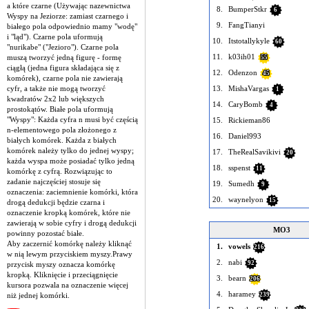
a które czarne (Używając nazewnictwa
8.
BumperStkr
6
Wyspy na Jeziorze: zamiast czarnego i
9.
FangTianyi
białego pola odpowiednio mamy "wodę"
i "ląd"). Czarne pola uformują
10.
Itstotallykyle
60
"nurikabe" ("Jezioro"). Czarne pola
11.
k03ih01
muszą tworzyć jedną figurę - formę
55
ciągłą (jedna figura składająca się z
12.
Odenzon
45
komórek), czarne pola nie zawierają
cyfr, a także nie mogą tworzyć
13.
MishaVargas
1
kwadratów 2x2 lub większych
14.
CaryBomb
4
prostokątów. Białe pola uformują
"Wyspy": Każda cyfra n musi być częścią
15.
Rickieman86
n-elementowego pola złożonego z
16.
Daniel993
białych komórek. Każda z białych
komórek należy tylko do jednej wyspy;
17.
TheRealSavikivi
20
każda wyspa może posiadać tylko jedną
18.
sspenst
11
komórkę z cyfrą. Rozwiązując to
zadanie najczęściej stosuje się
19.
Sumedh
9
oznaczenia: zaciemnienie komórki, która
20.
waynelyon
15
drogą dedukcji będzie czarna i
oznaczenie kropką komórek, które nie
zawierają w sobie cyfry i drogą dedukcji
MO3
powinny pozostać białe.
Aby zaczernić komórkę należy kliknąć
1.
vowels
216
w nią lewym przyciskiem myszy.Prawy
2.
nabi
92
przycisk myszy oznacza komórkę
kropką. Kliknięcie i przeciągnięcie
3.
bearn
206
kursora pozwala na oznaczenie więcej
4.
haramey
niż jednej komórki.
239