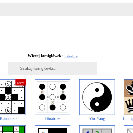
Więcej łamigłówek:
hide
show
Kurodoko
Binairo+
Yin-Yang
Łamig