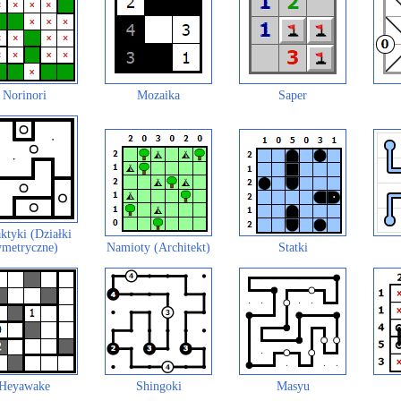
Norinori
Mozaika
Saper
ktyki (Działki
ymetryczne)
Namioty (Architekt)
Statki
Heyawake
Shingoki
Masyu