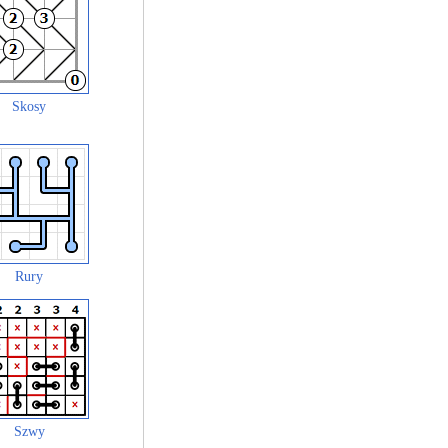
Skosy
Rury
Szwy