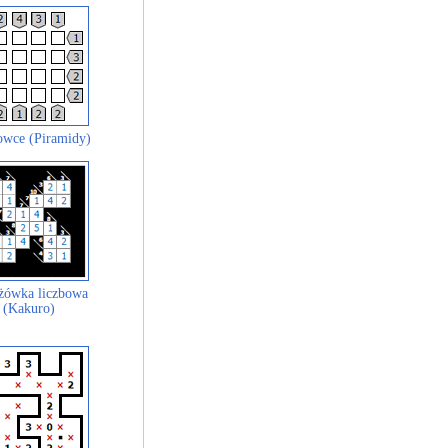
wce (Piramidy)
żówka liczbowa
(Kakuro)