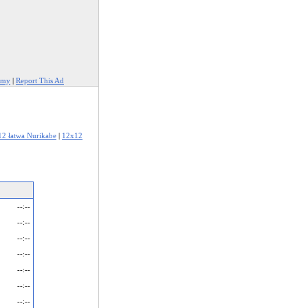
amy
|
Report This Ad
2 łatwa Nurikabe
|
12x12
--:--
--:--
--:--
--:--
--:--
--:--
--:--