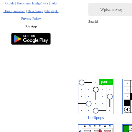
Opinia
|
Konkretna łamigłówka
|
FAQ
Wpisz nazwę
Drukuj masowo
|
Hala Sławy
|
Statystyki
Privacy Policy
Znajdź
iOS App
Lollipops