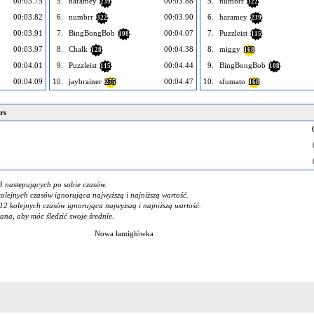
00:03.75
5.
haramey
00:03.88
5.
numbrr
239
322
00:03.82
6.
numbrr
00:03.90
6.
haramey
322
239
00:03.91
7.
BingBongBob
00:04.07
7.
Puzzleist
108
115
00:03.97
8.
Chalk
00:04.38
8.
miggy
128
168
00:04.01
9.
Puzzleist
00:04.44
9.
BingBongBob
115
108
00:04.09
10.
jaybrainer
00:04.47
10.
sfumato
275
168
rs
3 następujących po sobie czasów.
kolejnych czasów ignorująca najwyższą i najniższą wartość.
12 kolejnych czasów ignorująca najwyższą i najniższą wartość.
na, aby móc śledzić swoje średnie.
Nowa łamigłówka