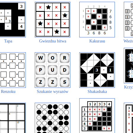
Tapa
Gwiezdna bitwa
Kakurasu
Wieżo
Krzy
Renzoku
Szukanie wyrazów
Shakashaka