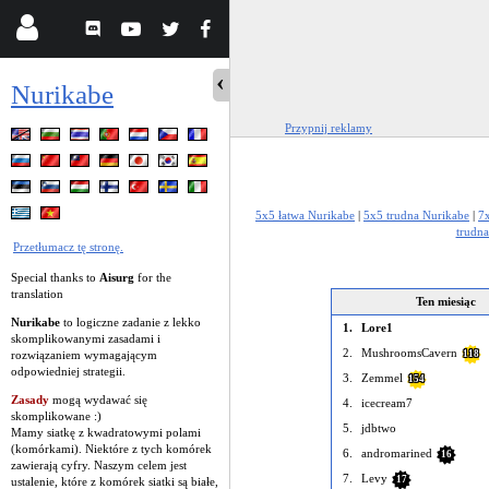
Nurikabe
Przypnij reklamy
5x5 łatwa Nurikabe
|
5x5 trudna Nurikabe
|
7
trudna
Przetłumacz tę stronę.
Special thanks to
Aisurg
for the
translation
Ten miesiąc
Nurikabe
to logiczne zadanie z lekko
1.
Lore1
skomplikowanymi zasadami i
2.
MushroomsCavern
rozwiązaniem wymagającym
118
odpowiedniej strategii.
3.
Zemmel
154
Zasady
mogą wydawać się
4.
icecream7
skomplikowane :)
5.
jdbtwo
Mamy siatkę z kwadratowymi polami
(komórkami). Niektóre z tych komórek
6.
andromarined
16
zawierają cyfry. Naszym celem jest
7.
Levy
17
ustalenie, które z komórek siatki są białe,