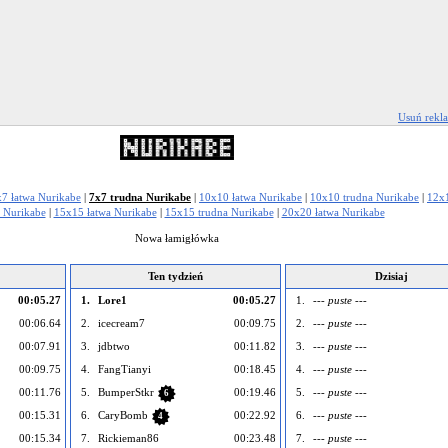
Usuń rekl
x7 łatwa Nurikabe
|
7x7 trudna Nurikabe
|
10x10 łatwa Nurikabe
|
10x10 trudna Nurikabe
|
12x1
 Nurikabe
|
15x15 łatwa Nurikabe
|
15x15 trudna Nurikabe
|
20x20 łatwa Nurikabe
Nowa łamigłówka
Ten tydzień
Dzisiaj
00:05.27
1.
Lore1
00:05.27
1.
--- puste ---
00:06.64
2.
icecream7
00:09.75
2.
--- puste ---
00:07.91
3.
jdbtwo
00:11.82
3.
--- puste ---
00:09.75
4.
FangTianyi
00:18.45
4.
--- puste ---
00:11.76
5.
BumperStkr
00:19.46
5.
--- puste ---
6
00:15.31
6.
CaryBomb
00:22.92
6.
--- puste ---
4
00:15.34
7.
Rickieman86
00:23.48
7.
--- puste ---