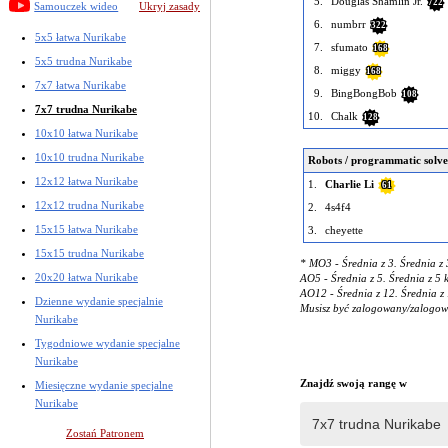
5.
Douglas Shamlin Jr.
722
Samouczek wideo
Ukryj zasady
6.
numbrr
322
5x5 łatwa Nurikabe
7.
sfumato
168
5x5 trudna Nurikabe
8.
miggy
168
7x7 łatwa Nurikabe
9.
BingBongBob
108
7x7 trudna Nurikabe
10.
Chalk
128
10x10 łatwa Nurikabe
10x10 trudna Nurikabe
Robots / programmatic solve
12x12 łatwa Nurikabe
1.
Charlie Li
61
12x12 trudna Nurikabe
2.
4s4f4
15x15 łatwa Nurikabe
3.
cheyette
15x15 trudna Nurikabe
* MO3 - Średnia z 3. Średnia z 
20x20 łatwa Nurikabe
AO5 - Średnia z 5. Średnia z 5 
AO12 - Średnia z 12. Średnia z 
Dzienne wydanie specjalnie
Musisz być zalogowany/zalogowa
Nurikabe
Tygodniowe wydanie specjalne
Nurikabe
Znajdź swoją rangę w
Miesięczne wydanie specjalne
Nurikabe
Zostań Patronem