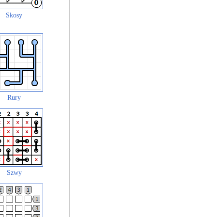
Skosy
Rury
Szwy