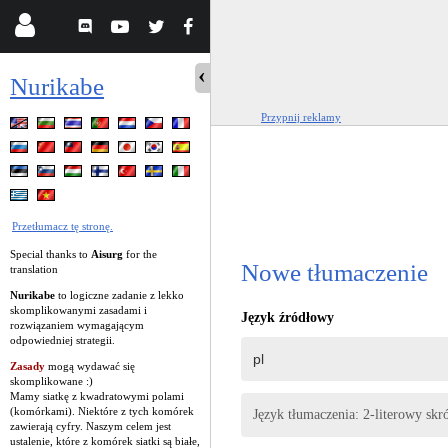
Nurikabe
Przypnij reklamy
Przetłumacz tę stronę.
Special thanks to
Aisurg
for the
Nowe tłumaczenie
translation
Nurikabe
to logiczne zadanie z lekko
skomplikowanymi zasadami i
Język źródłowy
rozwiązaniem wymagającym
odpowiedniej strategii.
Zasady
mogą wydawać się
skomplikowane :)
Mamy siatkę z kwadratowymi polami
(komórkami). Niektóre z tych komórek
Język tłumaczenia: 2-literowy skró
zawierają cyfry. Naszym celem jest
ustalenie, które z komórek siatki są białe,