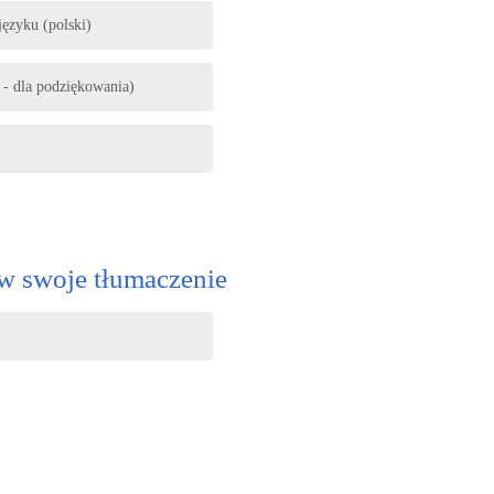
ęzyku (polski)
 - dla podziękowania)
w swoje tłumaczenie