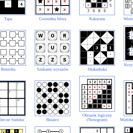
Tapa
Gwiezdna bitwa
Kakurasu
Wieżo
Krzy
Renzoku
Szukanie wyrazów
Shakashaka
Obrazek logiczny
dercze Sudoku
Binairo
(Nonogram)
Wielokr