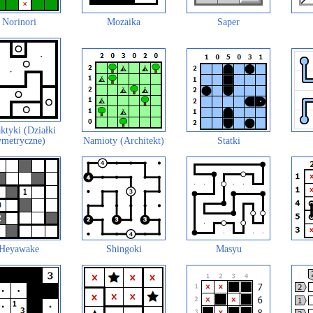
Norinori
Mozaika
Saper
ktyki (Działki
ymetryczne)
Namioty (Architekt)
Statki
Heyawake
Shingoki
Masyu