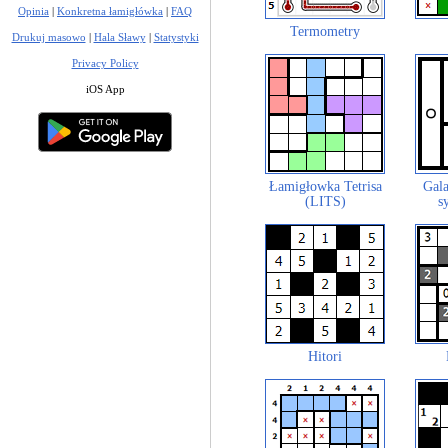
Opinia
|
Konkretna łamigłówka
|
FAQ
Termometry
Drukuj masowo
|
Hala Sławy
|
Statystyki
Privacy Policy
iOS App
Łamigłowka Tetrisa
Gala
(LITS)
s
Hitori