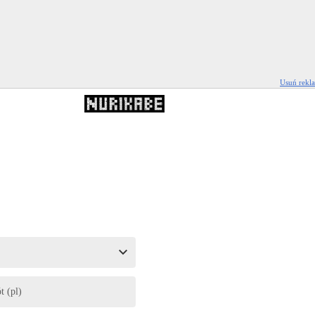
Usuń rekl
t (pl)