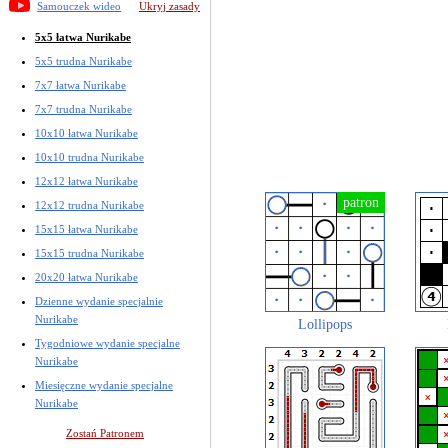
Samouczek wideo
Ukryj zasady
5x5 łatwa Nurikabe
5x5 trudna Nurikabe
7x7 łatwa Nurikabe
7x7 trudna Nurikabe
10x10 łatwa Nurikabe
10x10 trudna Nurikabe
12x12 łatwa Nurikabe
12x12 trudna Nurikabe
15x15 łatwa Nurikabe
15x15 trudna Nurikabe
20x20 łatwa Nurikabe
Dzienne wydanie specjalnie
Nurikabe
Lollipops
Tygodniowe wydanie specjalne
Nurikabe
Miesięczne wydanie specjalne
Nurikabe
Zostań Patronem