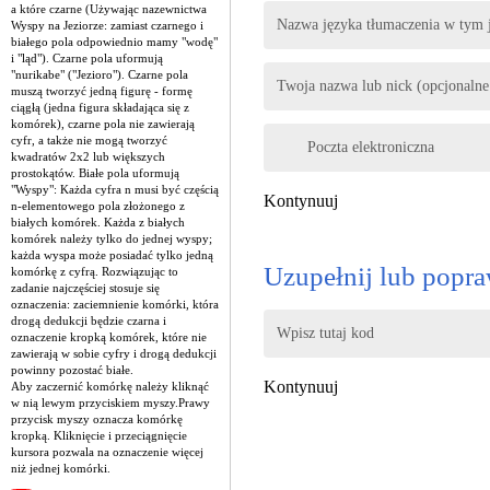
a które czarne (Używając nazewnictwa
Nazwa języka tłumaczenia w tym j
Wyspy na Jeziorze: zamiast czarnego i
białego pola odpowiednio mamy "wodę"
i "ląd"). Czarne pola uformują
"nurikabe" ("Jezioro"). Czarne pola
Twoja nazwa lub nick (opcjonalne
muszą tworzyć jedną figurę - formę
ciągłą (jedna figura składająca się z
komórek), czarne pola nie zawierają
cyfr, a także nie mogą tworzyć
Poczta elektroniczna
kwadratów 2x2 lub większych
prostokątów. Białe pola uformują
"Wyspy": Każda cyfra n musi być częścią
Kontynuuj
n-elementowego pola złożonego z
białych komórek. Każda z białych
komórek należy tylko do jednej wyspy;
każda wyspa może posiadać tylko jedną
Uzupełnij lub popra
komórkę z cyfrą. Rozwiązując to
zadanie najczęściej stosuje się
oznaczenia: zaciemnienie komórki, która
drogą dedukcji będzie czarna i
Wpisz tutaj kod
oznaczenie kropką komórek, które nie
zawierają w sobie cyfry i drogą dedukcji
powinny pozostać białe.
Kontynuuj
Aby zaczernić komórkę należy kliknąć
w nią lewym przyciskiem myszy.Prawy
przycisk myszy oznacza komórkę
kropką. Kliknięcie i przeciągnięcie
kursora pozwala na oznaczenie więcej
niż jednej komórki.