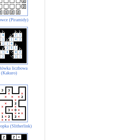
wce (Piramidy)
żówka liczbowa
(Kakuro)
opka (Slitherlink)